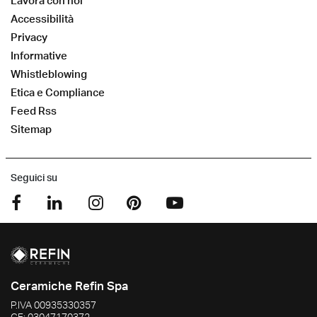
Lavora con noi
Accessibilità
Privacy
Informative
Whistleblowing
Etica e Compliance
Feed Rss
Sitemap
Seguici su
Ceramiche Refin Spa
P.IVA
00935330357
CF:
03047170372