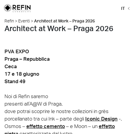
IT
Refin
>
Eventi
>
Architect at Work – Praga 2026
Architect at Work – Praga 2026
PVA EXPO
Praga – Repubblica
Ceca
17 e 18 giugno
Stand 49
Noi di Refin saremo
presenti all’A@W di Praga,
dove potrai scoprire le nostre collezioni in grès
porcellanato tra cui Ink – parte degli
Iconic Design
-,
Osmos –
effetto cemento
– e Moon – un
effetto
pietra
caratterizzata dal lustro.